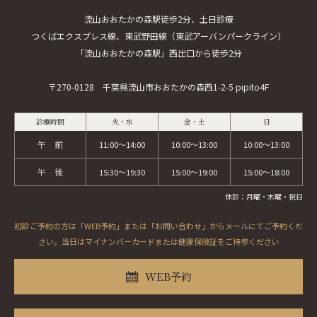
流山おおたかの森駅徒歩2分、土日診療
つくばエクスプレス線、東武野田線（東武アーバンパークライン）
「流山おおたかの森駅」西出口から徒歩2分
〒270-0128 千葉県流山市おおたかの森西1-2-5 pipito4F
診療時間
火・水
金・土
日
午 前
11:00～14:00
10:00～13:00
10:00～13:00
午 後
15:30～19:30
15:00～19:00
15:00～18:00
休診：月曜・木曜・祝日
初診ご予約の方は「WEB予約」または「お問い合わせ」からメールにてご予約くだ
さい。当日はマイナンバーカードまたは健康保険証をご持参ください
WEB予約