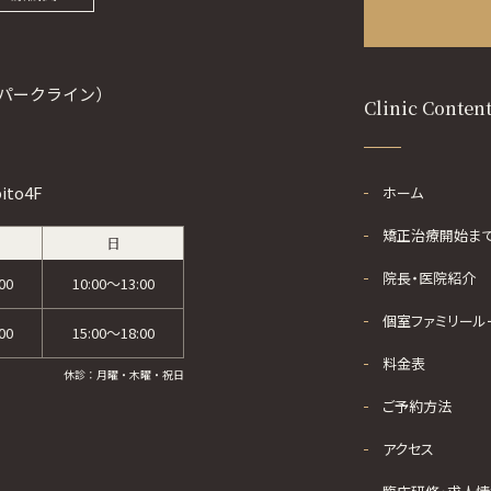
パークライン）
Clinic Conten
to4F
ホーム
矯正治療開始ま
日
院長・医院紹介
00
10:00～13:00
個室ファミリール
00
15:00～18:00
料金表
休診：月曜・木曜・祝日
ご予約方法
アクセス