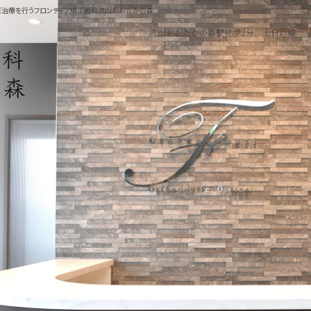
矯正治療を行うフロンティア矯正歯科流山おおたかの森
流山おおたかの森駅徒歩2分、土日診療
小児矯正
料金表
成人の矯正
アフターフォロー制度
る治療
歯ならびの種類・治療例
ダークリーニング
ンテナンス