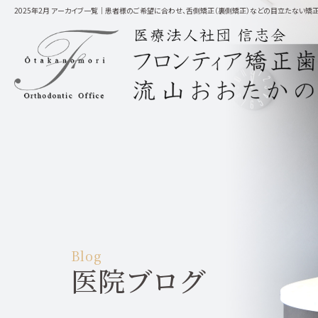
2025年2月 アーカイブ一覧│患者様のご希望に合わせ、舌側矯正（裏側矯正）などの目立たない
装置の種類
矯正歯科治療の流れ
舌側矯正（裏側矯正）
中学生・高校生の矯正
マウスピース型矯正装置によ
保険の矯正治療
ホワイトニング・パウ
他のクリーニング・メ
Blog
医院ブログ