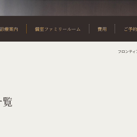
診療案内
個室ファミリールーム
費用
ご予
フロンティ
小児矯正
料金表
成人の矯正
アフターフォロー制度
治療
歯ならびの種類・治療例
一覧
ダークリーニング
ンテナンス