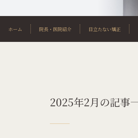
ホーム
院長・医院紹介
目立たない矯正
装置の種類
矯正歯科治療の流れ
舌側矯正（裏側矯正）
中学生・高校生の矯正
マウスピース型矯正装置による
保険の矯正治療
2025年2月の記事
ホワイトニング・パウ
他のクリーニング・メ